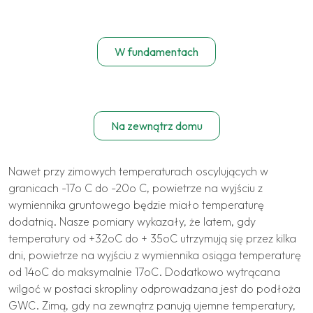
W fundamentach
Na zewnątrz domu
Nawet przy zimowych temperaturach oscylujących w
granicach -17o C do -20o C, powietrze na wyjściu z
wymiennika gruntowego będzie miało temperaturę
dodatnią. Nasze pomiary wykazały, że latem, gdy
temperatury od +32oC do + 35oC utrzymują się przez kilka
dni, powietrze na wyjściu z wymiennika osiąga temperaturę
od 14oC do maksymalnie 17oC. Dodatkowo wytrącana
wilgoć w postaci skropliny odprowadzana jest do podłoża
GWC. Zimą, gdy na zewnątrz panują ujemne temperatury,