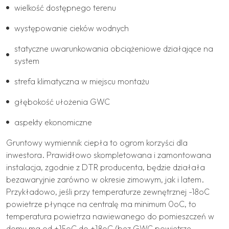
wielkość dostępnego terenu
występowanie cieków wodnych
statyczne uwarunkowania obciążeniowe działające na
system
strefa klimatyczna w miejscu montażu
głębokość ułożenia GWC
aspekty ekonomiczne
Gruntowy wymiennik ciepła to ogrom korzyści dla
inwestora. Prawidłowo skompletowana i zamontowana
instalacja, zgodnie z DTR producenta, będzie działała
bezawaryjnie zarówno w okresie zimowym, jak i latem.
Przykładowo, jeśli przy temperaturze zewnętrznej -18oC
powietrze płynące na centralę ma minimum 0oC, to
temperatura powietrza nawiewanego do pomieszczeń w
domu ma od +15oC do +18oC (bez GWC powietrze