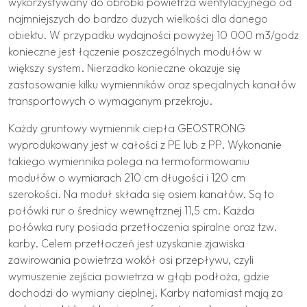
wykorzystywany do obróbki powietrza wentylacyjnego od
najmniejszych do bardzo dużych wielkości dla danego
obiektu. W przypadku wydajności powyżej 10 000 m3/godz
konieczne jest łączenie poszczególnych modułów w
większy system. Nierzadko konieczne okazuje się
zastosowanie kilku wymienników oraz specjalnych kanałów
transportowych o wymaganym przekroju.
Każdy gruntowy wymiennik ciepła GEOSTRONG
wyprodukowany jest w całości z PE lub z PP. Wykonanie
takiego wymiennika polega na termoformowaniu
modułów o wymiarach 210 cm długości i 120 cm
szerokości. Na moduł składa się osiem kanałów. Są to
połówki rur o średnicy wewnętrznej 11,5 cm. Każda
połówka rury posiada przetłoczenia spiralne oraz tzw.
karby. Celem przetłoczeń jest uzyskanie zjawiska
zawirowania powietrza wokół osi przepływu, czyli
wymuszenie zejścia powietrza w głąb podłoża, gdzie
dochodzi do wymiany cieplnej. Karby natomiast mają za