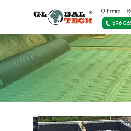
O firmie
R
696 06