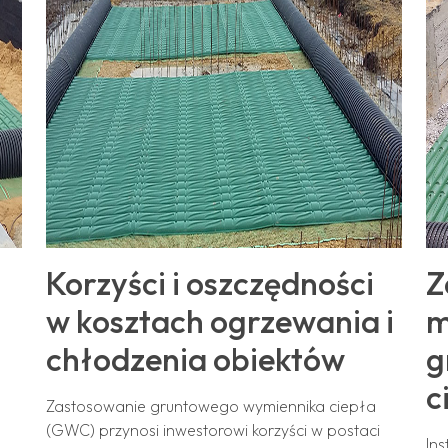
Korzyści i oszczędności
Z
w kosztach ogrzewania i
m
chłodzenia obiektów
g
c
Zastosowanie gruntowego wymiennika ciepła
(GWC) przynosi inwestorowi korzyści w postaci
In