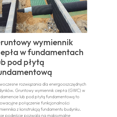
runtowy wymiennik
iepła w fundamentach
ub pod płytą
undamentową
woczesne rozwiązania dla energooszczędnych
dynków. Gruntowy wymiennik ciepła (GWC) w
ndamencie lub pod płytą fundamentową to
nowacyjne połączenie funkcjonalności
miennika z konstrukcją fundamentu budynku.
kie podejście pozwala na maksymalne