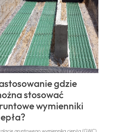
astosowanie gdzie
ożna stosować
runtowe wymienniki
iepła?
stalacje gruntowego wymiennika ciepła (GWC)