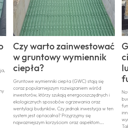
o
Czy warto zainwestować
G
w gruntowy wymiennik
c
ciepła?
l
ja,
f
Gruntowe wymienniki ciepła (GWC) stają się
W
coraz popularniejszym rozwiązaniem wśród
emy
No
inwestorów, którzy szukają energooszczędnych i
bu
ekologicznych sposobów ogrzewania oraz
fu
wentylacji budynków. Czy jednak inwestycja w ten
in
system jest opłacalna? Przyjrzyjmy się
wy
najważniejszym korzyściom oraz aspektom...
Ta