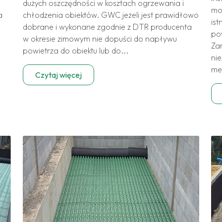
dużych oszczędności w kosztach ogrzewania i
mo
a
chłodzenia obiektów. GWC jeżeli jest prawidłowo
ist
dobrane i wykonane zgodnie z DTR producenta
po
w okresie zimowym nie dopuści do napływu
Za
powietrza do obiektu lub do...
nie
mec
Czytaj więcej