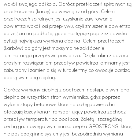
wokół swojego półkola. Oprócz przetłoczeń spiralnych są
przetłoczenia (karby) do wewnątrz od góry. Celem
przetłoczeń spiralnych jest uzyskanie zawirowania
powietrza wokół osi przepływu, czyli zmuszenie powietrza
do zejścia na podłoże, gdzie następuje poprzez zjawisko
dyfuzji największa wymiana cieplna. Celem przetłoczeń
(karbów) od góry jest maksymalne zakłócenie
laminarnego przepływu powietrza. Dzięki takim z pozoru
prostym rozwiązaniom przepływ powietrza laminarny jest
zaburzony i zamienia się w turbulentny co owocuje bardzo
dobrą wymianą cieplną.
Oprócz wymiany cieplnej z podłożem następuje wymiana
cieplna ze wszystkich stron wymiennika, gdyż poprzez
wylane stopy betonowe które na całej powierzchni
otaczają każdy kanał transportujący powietrza zachodzi
przepływ temperatur od podłoża. Zaletą i szczególną
cechą gruntowego wymiennika ciepła GEOSTRONG, której
nie posiadają inne systemy jest bezpośrednia wymiana