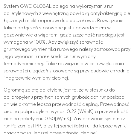
System GWC GLOBAL polega na wykorzystaniu rur
polietylenowych z wewnętrzną powłoką antybakteryjną ale
łączonych elektrooporowo lub doczołowo. Rozwiązanie
takich połączeń stosowane jest z powodzeniem w
gazownictwie a więc tam, gdzie szczelność rurociągu jest
wymagana w 100%. Aby zwiększyć sprawność
gruntowego wymiennika rurowego należy zastosować przy
jego wykonaniu małe średnice rur wymiany
termodynamicznej. Takie rozwiązania w celu zwiększenia
sprawności urządzeń stosowane są przy budowie chłodnic
i nagrzewnic wymiany cieplnej.
Ogromną zaletą polietylenu jest to, że w stosunku do
polipropylenu przy tych samych grubościach rur posiada
on wielokrotnie lepsza przewodność cieplną. Przewodność
cieplna polipropylenu wynosi 0.22 [W/mK] a przewodność
cieplna polietylenu 0.50[W/mK]. Zastosowanie systemu z
rur PE zamiast PP, przy tej samej ilości rur da lepsze wyniki
pracy z tytułu lepszej przewodności cieplnej.