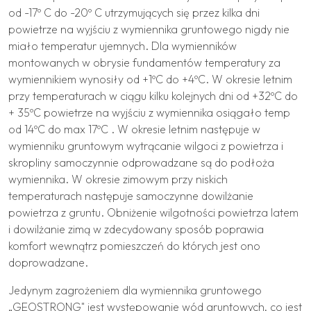
od -17º C do -20º C utrzymujących się przez kilka dni
powietrze na wyjściu z wymiennika gruntowego nigdy nie
miało temperatur ujemnych. Dla wymienników
montowanych w obrysie fundamentów temperatury za
wymiennikiem wynosiły od +1ºC do +4ºC. W okresie letnim
przy temperaturach w ciągu kilku kolejnych dni od +32ºC do
+ 35ºC powietrze na wyjściu z wymiennika osiągało temp
od 14ºC do max 17ºC . W okresie letnim następuje w
wymienniku gruntowym wytrącanie wilgoci z powietrza i
skropliny samoczynnie odprowadzane są do podłoża
wymiennika. W okresie zimowym przy niskich
temperaturach następuje samoczynne dowilżanie
powietrza z gruntu. Obniżenie wilgotności powietrza latem
i dowilżanie zimą w zdecydowany sposób poprawia
komfort wewnątrz pomieszczeń do których jest ono
doprowadzane.
Jedynym zagrożeniem dla wymiennika gruntowego
„GEOSTRONG" jest występowanie wód gruntowych, co jest