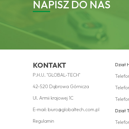
NAPISZ DO NAS
KONTAKT
Dział 
P.H.U. "GLOBAL-TECH"
Telef
42-520 Dąbrowa Górnicza
Telefo
Ul. Armii krajowej 1C
Telefo
E-mail:
biuro@globaltech.com.pl
Dział 
Regulamin
Telefo