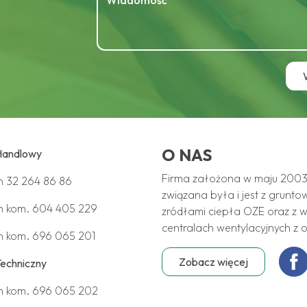
O NAS
Handlowy
Firma założona w maju 2003 
on
32 264 86 86
związana była i jest z grunto
n kom.
604 405 229
zródłami ciepła OZE oraz z w
centralach wentylacyjnych z 
n kom.
696 065 201
Zobacz więcej
Techniczny
n kom.
696 065 202