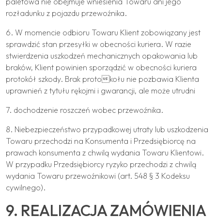
paletowa nie obejmuje wniesienia Towaru ani jego
rozładunku z pojazdu przewoźnika.
6. W momencie odbioru Towaru Klient zobowiązany jest
sprawdzić stan przesyłki w obecności kuriera. W razie
stwierdzenia uszkodzeń mechanicznych opakowania lub
braków, Klient powinien sporządzić w obecności kuriera
protokół szkody. Brak protokołu nie pozbawia Klienta
uprawnień z tytułu rękojmi i gwarancji, ale może utrudni
7. dochodzenie roszczeń wobec przewoźnika.
8. Niebezpieczeństwo przypadkowej utraty lub uszkodzenia
Towaru przechodzi na Konsumenta i Przedsiębiorcę na
prawach konsumenta z chwilą wydania Towaru Klientowi.
W przypadku Przedsiębiorcy ryzyko przechodzi z chwilą
wydania Towaru przewoźnikowi (art. 548 § 3 Kodeksu
cywilnego).
9. REALIZACJA ZAMÓWIENIA