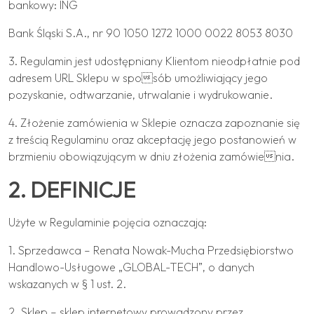
bankowy: ING
Bank Śląski S.A., nr 90 1050 1272 1000 0022 8053 8030
3. Regulamin jest udostępniany Klientom nieodpłatnie pod
adresem URL Sklepu w sposób umożliwiający jego
pozyskanie, odtwarzanie, utrwalanie i wydrukowanie.
4. Złożenie zamówienia w Sklepie oznacza zapoznanie się
z treścią Regulaminu oraz akceptację jego postanowień w
brzmieniu obowiązującym w dniu złożenia zamówienia.
2. DEFINICJE
Użyte w Regulaminie pojęcia oznaczają:
1. Sprzedawca – Renata Nowak-Mucha Przedsiębiorstwo
Handlowo-Usługowe „GLOBAL-TECH”, o danych
wskazanych w § 1 ust. 2.
2. Sklep – sklep internetowy prowadzony przez