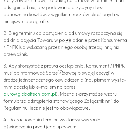
który zawarł umowę na odległość, może w terminie 14 dni
odstąpić od niej bez podawania przyczyny i bez
ponoszenia kosztów, z wyjątkiem kosztów określonych w
niniejszym paragrafie.
2. Bieg terminu do odstąpienia od umowy rozpoczyna się
od dnia objęcia Towaru w posiadanie przez Konsumenta
/ PNPK lub wskazaną przez niego osobę trzecią inną niż
przewoźnik.
3. Aby skorzystać z prawa odstąpienia, Konsument / PNPK
musi poinformować Sprzedawcę o swojej decyzji w
drodze jednoznacznego oświadczenia (np. pismem wysła‐
nym pocztą lub e-mailem na adres
biuro@globaltech.com.pl
). Można skorzystać ze wzoru
formularza odstąpienia stanowiącego Załącznik nr 1 do
Regulaminu, lecz nie jest to obowiązkowe.
4. Do zachowania terminu wystarczy wysłanie
oświadczenia przed jego upływem.