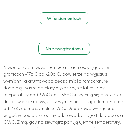
W fundamentach
Na zewnątrz domu
Nawet przy zimowych temperaturach oscylujących w
granicach -17o C do -20o C, powietrze na wyjściu z
wymiennika gruntowego będzie miało temperaturę
dodatnią. Nasze pomiary wykazały, że latem, gdy
temperatury od +32oC do + 35oC utrzymują się przez kilka
dni, powietrze na wyjściu z wymiennika osiąga temperaturę
od 14oC do maksymalnie 17oC. Dodatkowo wytrącana
wilgoć w postaci skropliny odprowadzana jest do podłoża
GWC. Zimą, gdy na zewnątrz panują ujemne temperatury,