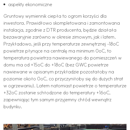
aspekty ekonomiczne
Gruntowy wymiennik ciepła to ogrom korzyści dla
inwestora. Prawidłowo skompletowana i zamontowana
instalacja, zgodnie z DTR producenta, będzie działała
bezawaryjnie zarówno w okresie zimowym, jak i latem.
Przykładowo, jeśli przy temperaturze zewnętrznej -18oC
powietrze płynące na centralę ma minimum 0oC, to
temperatura powietrza nawiewanego do pomieszczeń w
domu ma od +15oC do +18oC (bez GWC powietrze
nawiewane w opisanym przykładzie pozostałoby na
poziomie około 0oC, co przyczyniłoby się do dużych strat
w ogrzewaniu). Latem natomiast powietrze o temperaturze
+32oC zostanie schłodzone do temperatury +16oC,
zapewniając tym samym przyjemny chłód wewnątrz
budynku.