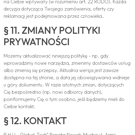
na Ciebie wpływały (w rozumieniu art. 22 RODO). Każda
decyzja dotycząca Twojego zamówienia, oferty czy
reklamacji jest podejmowana przez człowieka.
§ 11. ZMIANY POLITYKI
PRYWATNOŚCI
Możemy aktualizować niniejszą politykę - np. gdy
wprowadzimy nowe narzędzia, zmienimy dostawców usług
albo zmienią się przepisy. Aktualna wersja jest zawsze
dostępna na tej stronie, a data jej obowiązywania widnieje
u góry dokumentu. W razie istotnych zmian, dotyczących
Cię bezpośrednio (np. nowi odbiorcy danych),
poinformujemy Cię o tym osobno, jeśli będziemy mieli do
Ciebie kontakt.
§ 12. KONTAKT
P.H.U. „Global-Tech” Renata Nowak-Mucha ul. Armii