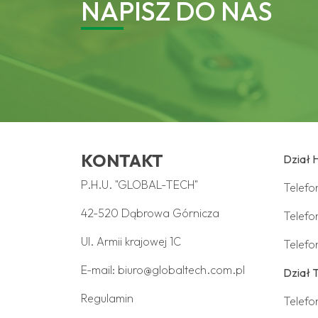
NAPISZ DO NAS
KONTAKT
Dział 
P.H.U. "GLOBAL-TECH"
Telef
42-520 Dąbrowa Górnicza
Telefo
Ul. Armii krajowej 1C
Telefo
E-mail:
biuro@globaltech.com.pl
Dział 
Regulamin
Telefo