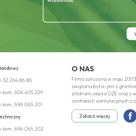
O NAS
Handlowy
Firma założona w maju 2003 
on
32 264 86 86
związana była i jest z grunto
n kom.
604 405 229
zródłami ciepła OZE oraz z w
centralach wentylacyjnych z 
n kom.
696 065 201
Zobacz więcej
Techniczny
n kom.
696 065 202