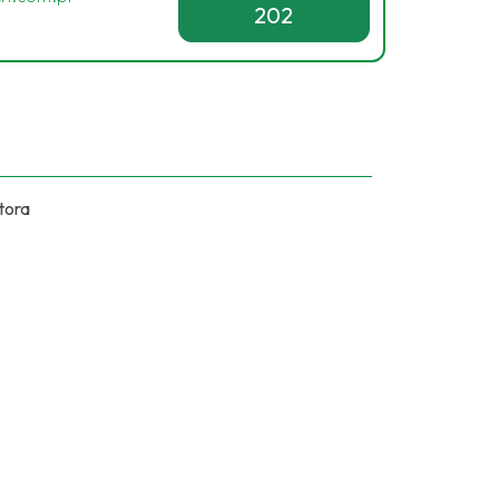
202
tora