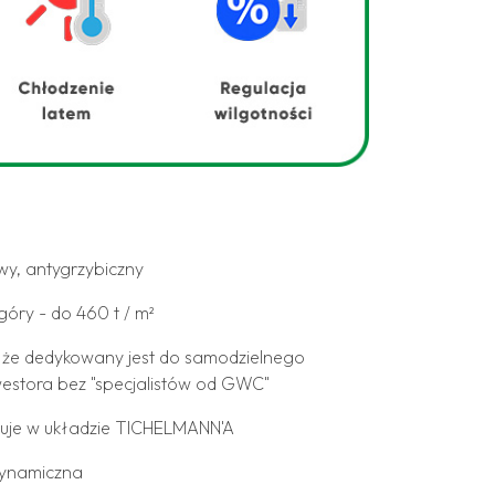
wy, antygrzybiczny
góry - do 460 t / m²
, że dedykowany jest do samodzielnego
estora bez "specjalistów od GWC"
cuje w układzie TICHELMANN'A
dynamiczna