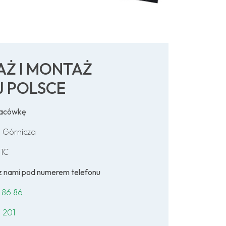
AŻ I MONTAŻ
J POLSCE
lacówkę
 Górnicza
 1C
ę z nami pod numerem telefonu
 86 86
 201