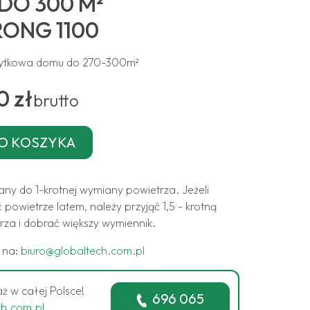
DO 300 M²
ONG 1100
żytkowa domu do 270-300m²
0 zł
brutto
ny do 1-krotnej wymiany powietrza. Jeżeli
 powietrze latem, należy przyjąć 1,5 - krotną
za i dobrać większy wymiennik.
ę na:
biuro@globaltech.com.pl
ż w całej Polsce!
696 065
ch.com.pl