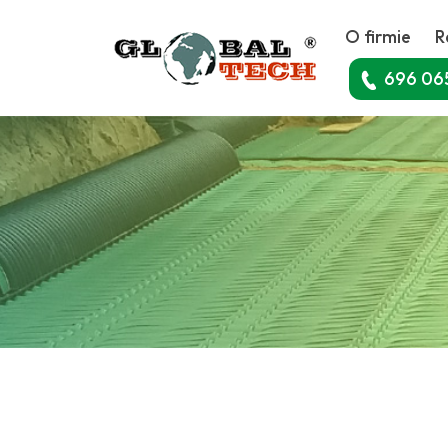
O firmie
R
696 06