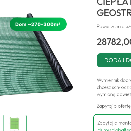
CIEPŁA 
GEOSTR
Powierzchnia u
28782,0
Wymiennik dobra
chcesz schłodzić
wymianę powietr
Zapytaj o ofert
Zapytaj o monta
biuro@globalte