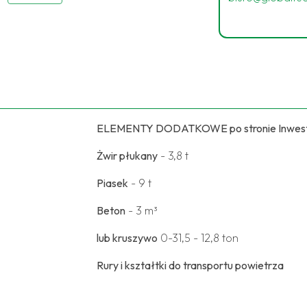
ELEMENTY DODATKOWE po stronie Inwes
Żwir płukany
- 3,8 t
Piasek
- 9 t
Beton
- 3 m³
lub kruszywo
0-31,5 - 12,8 ton
Rury i kształtki do transportu powietrza