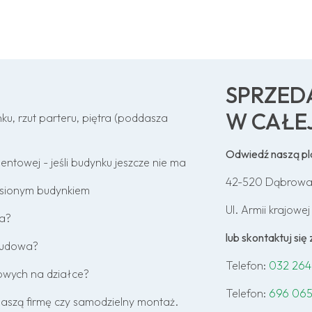
SPRZED
W CAŁE
ku, rzut parteru, piętra (poddasza
Odwiedź naszą p
towej - jeśli budynku jeszcze nie ma
42-520 Dąbrowa
esionym budynkiem
Ul. Armii krajowej
wa?
lub skontaktuj si
 budowa?
Telefon:
032 264
towych na działce?
Telefon:
696 065
naszą firmę czy samodzielny montaż.