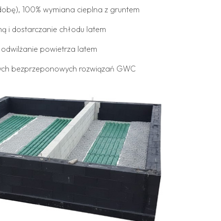
dobę), 100% wymiana cieplna z gruntem
ą i dostarczanie chłodu latem
 odwilżanie powietrza latem
nych bezprzeponowych rozwiązań GWC