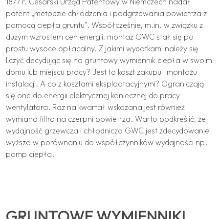
1877 r. Cesarski Urząd Patentowy w Niemczech nadał
patent „metodzie chłodzenia i podgrzewania powietrza z
pomocą ciepła gruntu". Współcześnie, m.in. w związku z
dużym wzrostem cen energii, montaż GWC stał się po
prostu wysoce opłacalny. Z jakimi wydatkami należy się
liczyć decydując się na gruntowy wymiennik ciepła w swoim
domu lub miejscu pracy? Jest to koszt zakupu i montażu
instalacji. A co z kosztami eksploatacyjnymi? Ograniczają
się one do energii elektrycznej koniecznej do pracy
wentylatora. Raz na kwartał wskazana jest również
wymiana filtra na czerpni powietrza. Warto podkreślić, że
wydajność grzewcza i chłodnicza GWC jest zdecydowanie
wyższa w porównaniu do współczynników wydajności np.
pomp ciepła.
GRUNTOWE WYMIENNIKI