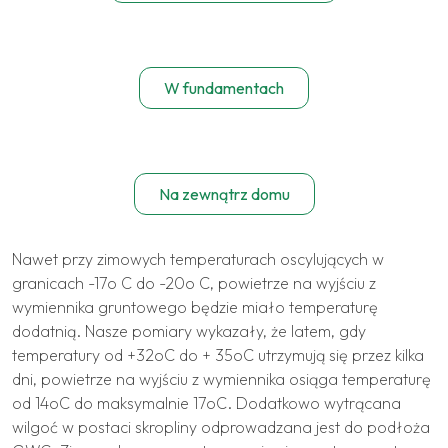
W fundamentach
Na zewnątrz domu
Nawet przy zimowych temperaturach oscylujących w
granicach -17o C do -20o C, powietrze na wyjściu z
wymiennika gruntowego będzie miało temperaturę
dodatnią. Nasze pomiary wykazały, że latem, gdy
temperatury od +32oC do + 35oC utrzymują się przez kilka
dni, powietrze na wyjściu z wymiennika osiąga temperaturę
od 14oC do maksymalnie 17oC. Dodatkowo wytrącana
wilgoć w postaci skropliny odprowadzana jest do podłoża