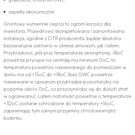
aspekty ekonomiczne
Gruntowy wymiennik ciepła to ogrom korzyści dla
inwestora. Prawidłowo skompletowana i zamontowana
instalacja, zgodnie z DTR producenta, będzie działała
bezawaryjnie zarówno w okresie zimowym, jak i latem.
Przykładowo, jeśli przy temperaturze zewnętrznej -18oC
powietrze płynące na centralę ma minimum 0oC, to
temperatura powietrza nawiewanego do pomieszczeń w
domu ma od +15oC do +18oC (bez GWC powietrze
nawiewane w opisanym przykładzie pozostałoby na
poziomie około 0oC, co przyczyniłoby się do dużych strat
w ogrzewaniu). Latem natomiast powietrze o temperaturze
+32oC zostanie schłodzone do temperatury +16oC,
zapewniając tym samym przyjemny chłód wewnątrz
budynku.