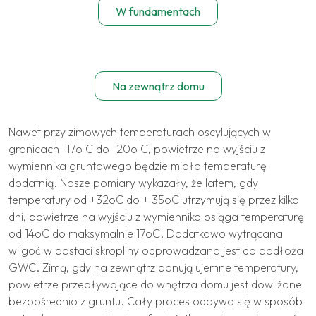
W fundamentach
Na zewnątrz domu
Nawet przy zimowych temperaturach oscylujących w
granicach -17o C do -20o C, powietrze na wyjściu z
wymiennika gruntowego będzie miało temperaturę
dodatnią. Nasze pomiary wykazały, że latem, gdy
temperatury od +32oC do + 35oC utrzymują się przez kilka
dni, powietrze na wyjściu z wymiennika osiąga temperaturę
od 14oC do maksymalnie 17oC. Dodatkowo wytrącana
wilgoć w postaci skropliny odprowadzana jest do podłoża
GWC. Zimą, gdy na zewnątrz panują ujemne temperatury,
powietrze przepływające do wnętrza domu jest dowilżane
bezpośrednio z gruntu. Cały proces odbywa się w sposób