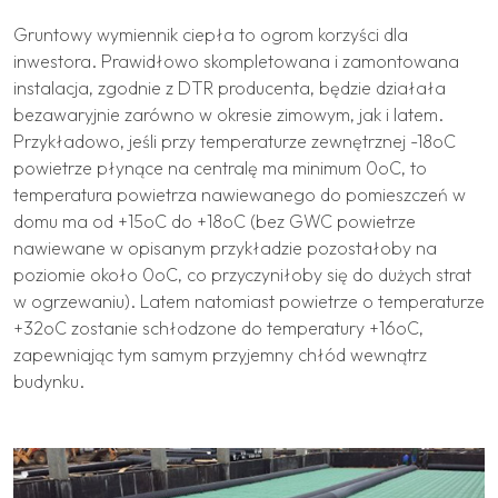
Gruntowy wymiennik ciepła to ogrom korzyści dla
inwestora. Prawidłowo skompletowana i zamontowana
instalacja, zgodnie z DTR producenta, będzie działała
bezawaryjnie zarówno w okresie zimowym, jak i latem.
Przykładowo, jeśli przy temperaturze zewnętrznej -18oC
powietrze płynące na centralę ma minimum 0oC, to
temperatura powietrza nawiewanego do pomieszczeń w
domu ma od +15oC do +18oC (bez GWC powietrze
nawiewane w opisanym przykładzie pozostałoby na
poziomie około 0oC, co przyczyniłoby się do dużych strat
w ogrzewaniu). Latem natomiast powietrze o temperaturze
+32oC zostanie schłodzone do temperatury +16oC,
zapewniając tym samym przyjemny chłód wewnątrz
budynku.