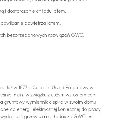
ą i dostarczanie chłodu latem.
 odwilżanie powietrza latem.
nych bezprzeponowych rozwiązań GWC.
u. Już w 1877 r. Cesarski Urząd Patentowy w
śnie, m.in. w związku z dużym wzrostem cen
ię na gruntowy wymiennik ciepła w swoim domu
 one do energii elektrycznej koniecznej do pracy
że wydajność grzewcza i chłodnicza GWC jest