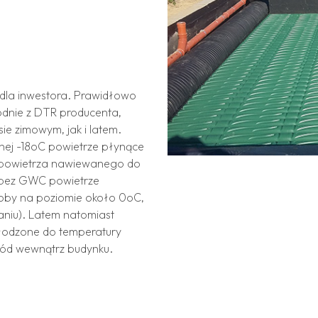
 dla inwestora. Prawidłowo
odnie z DTR producenta,
ie zimowym, jak i latem.
znej -18oC powietrze płynące
 powietrza nawiewanego do
(bez GWC powietrze
oby na poziomie około 0oC,
aniu). Latem natomiast
hłodzone do temperatury
ód wewnątrz budynku.