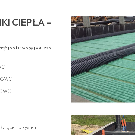
I CIEPŁA –
ziąć pod uwagę poniższe
WC
ę GWC
u GWC
łające na system