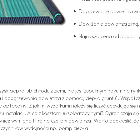
Dogrzewanie powietrza zim
Dowilżanie powietrza zimą,
Najniższa cena od podob
ysk ciepła lub chłodu z ziemi, nie jest zupełnym novum na rynk
 i podgrzewania powietrza z pomocą ciepła gruntu". Współcze
 opłacalny. Z jakimi wydatkami należy się liczyć decydując s
żu instalacji. A co z kosztami eksploatacyjnymi? Ograniczają się
nież wymiana filtra na czerpni powietrza. Warto podkreślić, 
czynników wydajności np. pomp ciepła.