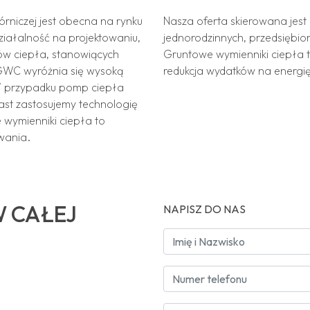
niczej jest obecna na rynku
Nasza oferta skierowana jest
ziałalność na projektowaniu,
jednorodzinnych, przedsiębio
ów ciepła, stanowiących
Gruntowe wymienniki ciepła t
GWC wyróżnia się wysoką
redukcja wydatków na energię
W przypadku pomp ciepła
ast zastosujemy technologię
wymienniki ciepła to
wania.
W CAŁEJ
NAPISZ DO NAS