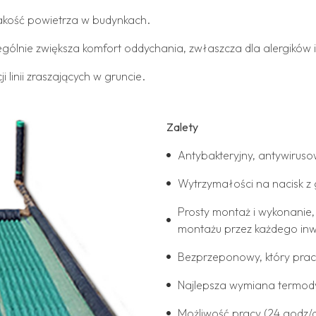
jakość powietrza w budynkach.
zególnie zwiększa komfort oddychania, zwłaszcza dla alergikó
ji linii zraszających w gruncie.
Zalety
Antybakteryjny, antywiruso
Wytrzymałości na nacisk z g
Prosty montaż i wykonanie
montażu przez każdego inw
Bezprzeponowy, który prac
Najlepsza wymiana termod
Możliwość pracy (24 godz/