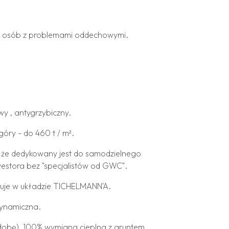
w i osób z problemami oddechowymi.
wy , antygrzybiczny.
óry - do 460 t / m².
, że dedykowany jest do samodzielnego
estora bez "specjalistów od GWC".
uje w układzie TICHELMANN'A.
ynamiczna.
dobę), 100% wymiana cieplna z gruntem.