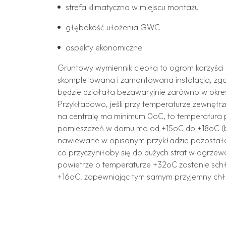
strefa klimatyczna w miejscu montażu
głębokość ułożenia GWC
aspekty ekonomiczne
Gruntowy wymiennik ciepła to ogrom korzyści
skompletowana i zamontowana instalacja, zg
będzie działała bezawaryjnie zarówno w okres
Przykładowo, jeśli przy temperaturze zewnętr
na centralę ma minimum 0oC, to temperatura
pomieszczeń w domu ma od +15oC do +18oC 
nawiewane w opisanym przykładzie pozostał
co przyczyniłoby się do dużych strat w ogrzew
powietrze o temperaturze +32oC zostanie sc
+16oC, zapewniając tym samym przyjemny chł