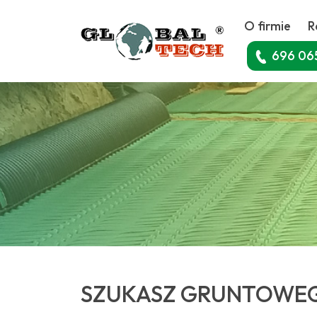
O firmie
R
696 06
SZUKASZ GRUNTOWEG