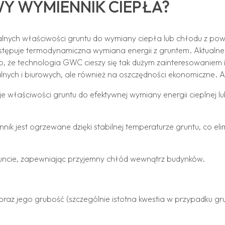
Y WYMIENNIK CIEPŁA?
nych właściwości gruntu do wymiany ciepła lub chłodu z pow
astępuje termodynamiczna wymiana energii z gruntem. Aktualne
o, że technologia GWC cieszy się tak dużym zainteresowaniem i
lnych i biurowych, ale również na oszczędności ekonomiczne. A
 właściwości gruntu do efektywnej wymiany energii cieplnej 
nik jest ogrzewane dzięki stabilnej temperaturze gruntu, co e
runcie, zapewniając przyjemny chłód wewnątrz budynków.
oraz jego grubość (szczególnie istotna kwestia w przypadku g