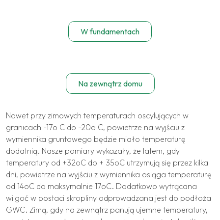
W fundamentach
Na zewnątrz domu
Nawet przy zimowych temperaturach oscylujących w
granicach -17o C do -20o C, powietrze na wyjściu z
wymiennika gruntowego będzie miało temperaturę
dodatnią. Nasze pomiary wykazały, że latem, gdy
temperatury od +32oC do + 35oC utrzymują się przez kilka
dni, powietrze na wyjściu z wymiennika osiąga temperaturę
od 14oC do maksymalnie 17oC. Dodatkowo wytrącana
wilgoć w postaci skropliny odprowadzana jest do podłoża
GWC. Zimą, gdy na zewnątrz panują ujemne temperatury,