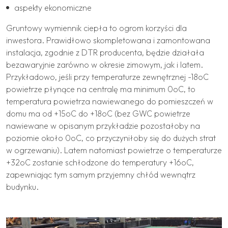
aspekty ekonomiczne
Gruntowy wymiennik ciepła to ogrom korzyści dla
inwestora. Prawidłowo skompletowana i zamontowana
instalacja, zgodnie z DTR producenta, będzie działała
bezawaryjnie zarówno w okresie zimowym, jak i latem.
Przykładowo, jeśli przy temperaturze zewnętrznej -18oC
powietrze płynące na centralę ma minimum 0oC, to
temperatura powietrza nawiewanego do pomieszczeń w
domu ma od +15oC do +18oC (bez GWC powietrze
nawiewane w opisanym przykładzie pozostałoby na
poziomie około 0oC, co przyczyniłoby się do dużych strat
w ogrzewaniu). Latem natomiast powietrze o temperaturze
+32oC zostanie schłodzone do temperatury +16oC,
zapewniając tym samym przyjemny chłód wewnątrz
budynku.