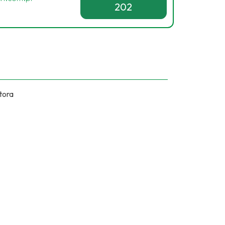
202
tora