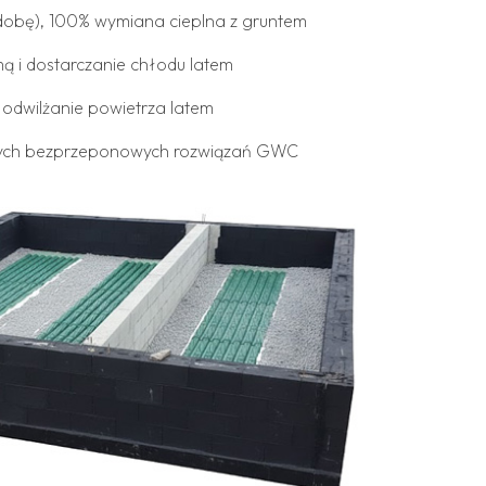
dobę), 100% wymiana cieplna z gruntem
ą i dostarczanie chłodu latem
 odwilżanie powietrza latem
nych bezprzeponowych rozwiązań GWC