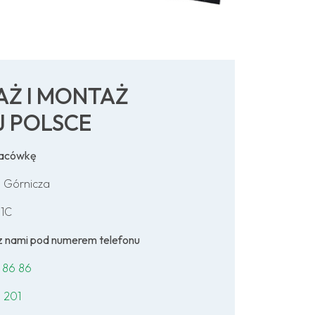
AŻ I MONTAŻ
J POLSCE
lacówkę
 Górnicza
 1C
ę z nami pod numerem telefonu
 86 86
 201