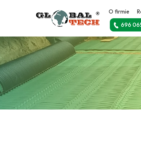
O firmie
R
696 06