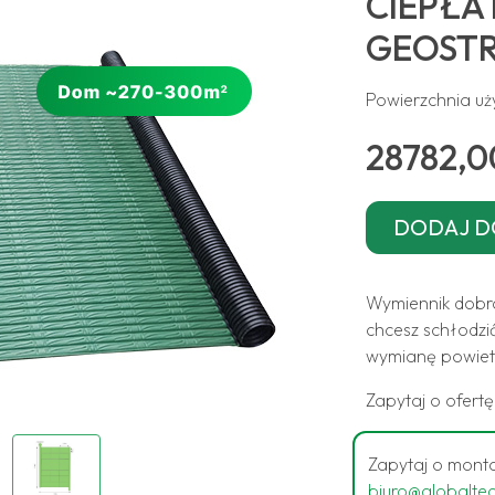
CIEPŁA 
GEOSTR
Powierzchnia u
28782,0
Wymiennik dobra
chcesz schłodzić
wymianę powietr
Zapytaj o ofert
Zapytaj o monta
biuro@globalte