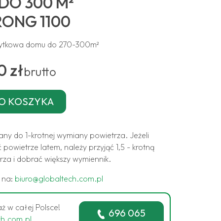
DO 300 M²
ONG 1100
żytkowa domu do 270-300m²
0 zł
brutto
ny do 1-krotnej wymiany powietrza. Jeżeli
 powietrze latem, należy przyjąć 1,5 - krotną
za i dobrać większy wymiennik.
ę na:
biuro@globaltech.com.pl
ż w całej Polsce!
696 065
ch.com.pl