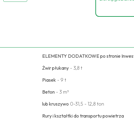
ELEMENTY DODATKOWE po stronie Inwes
Żwir płukany
- 3,8 t
Piasek
- 9 t
Beton
- 3 m³
lub kruszywo
0-31,5 - 12,8 ton
Rury i kształtki do transportu powietrza