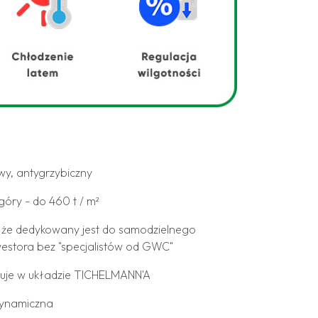
wy, antygrzybiczny
góry - do 460 t / m²
, że dedykowany jest do samodzielnego
estora bez "specjalistów od GWC"
cuje w układzie TICHELMANN'A
dynamiczna