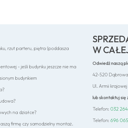
SPRZED
W CAŁE
ku, rzut parteru, piętra (poddasza
Odwiedź naszą p
towej - jeśli budynku jeszcze nie ma
42-520 Dąbrowa
esionym budynkiem
Ul. Armii krajowej
wa?
lub skontaktuj si
 budowa?
Telefon:
032 264
towych na działce?
Telefon:
696 065
naszą firmę czy samodzielny montaż.