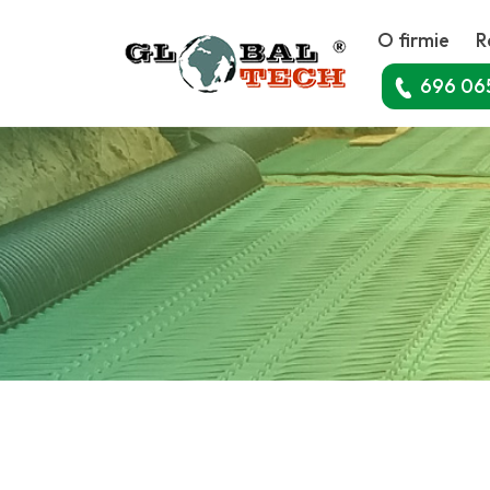
O firmie
R
696 06