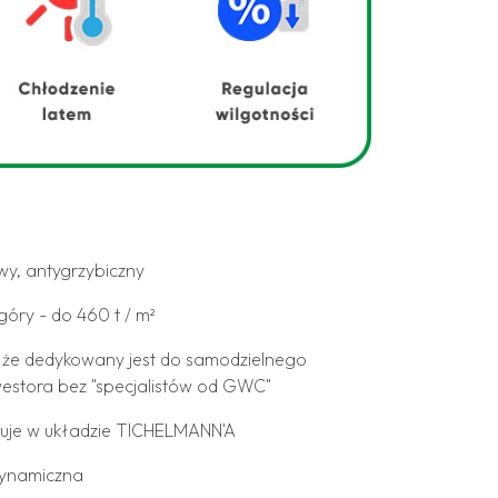
wy, antygrzybiczny
góry - do 460 t / m²
, że dedykowany jest do samodzielnego
estora bez "specjalistów od GWC"
cuje w układzie TICHELMANN'A
dynamiczna