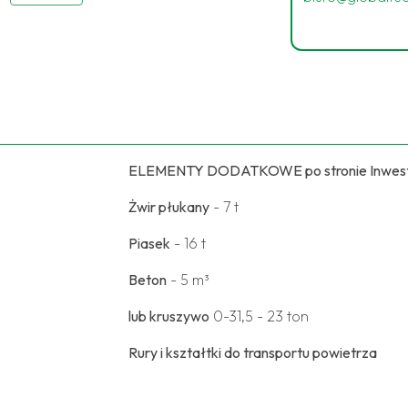
ELEMENTY DODATKOWE po stronie Inwes
Żwir płukany
- 7 t
Piasek
- 16 t
Beton
- 5 m³
lub kruszywo
0-31,5 - 23 ton
Rury i kształtki do transportu powietrza