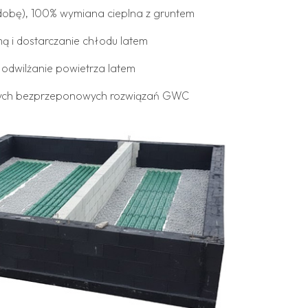
dobę), 100% wymiana cieplna z gruntem
ą i dostarczanie chłodu latem
 odwilżanie powietrza latem
nych bezprzeponowych rozwiązań GWC