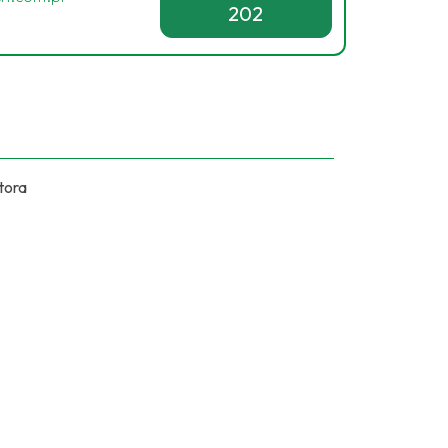
202
tora