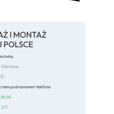
AŻ I MONTAŻ
J POLSCE
lacówkę
 Górnicza
 1C
ę z nami pod numerem telefonu
 86 86
 201