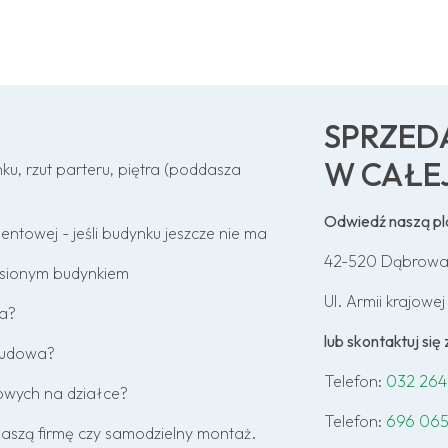
SPRZED
W CAŁE
ku, rzut parteru, piętra (poddasza
Odwiedź naszą p
towej - jeśli budynku jeszcze nie ma
42-520 Dąbrowa
esionym budynkiem
Ul. Armii krajowej
wa?
lub skontaktuj si
 budowa?
Telefon:
032 264
towych na działce?
Telefon:
696 065
naszą firmę czy samodzielny montaż.