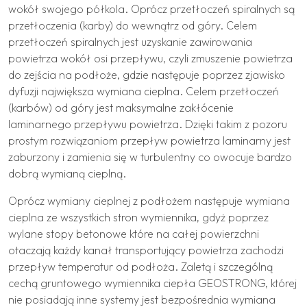
wokół swojego półkola. Oprócz przetłoczeń spiralnych są
przetłoczenia (karby) do wewnątrz od góry. Celem
przetłoczeń spiralnych jest uzyskanie zawirowania
powietrza wokół osi przepływu, czyli zmuszenie powietrza
do zejścia na podłoże, gdzie następuje poprzez zjawisko
dyfuzji największa wymiana cieplna. Celem przetłoczeń
(karbów) od góry jest maksymalne zakłócenie
laminarnego przepływu powietrza. Dzięki takim z pozoru
prostym rozwiązaniom przepływ powietrza laminarny jest
zaburzony i zamienia się w turbulentny co owocuje bardzo
dobrą wymianą cieplną.
Oprócz wymiany cieplnej z podłożem następuje wymiana
cieplna ze wszystkich stron wymiennika, gdyż poprzez
wylane stopy betonowe które na całej powierzchni
otaczają każdy kanał transportujący powietrza zachodzi
przepływ temperatur od podłoża. Zaletą i szczególną
cechą gruntowego wymiennika ciepła GEOSTRONG, której
nie posiadają inne systemy jest bezpośrednia wymiana