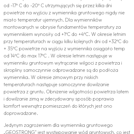
od -17º C do -20º C utrzymujących się przez kilka dni
powietrze na wyjściu z wymiennika gruntowego nigdy nie
miało temperatur ujemnych. Dla wymienników
montowanych w obrysie fundamentów temperatury za
wymiennikiem wynosiły od +1ºC do +4ºC. W okresie letnim
przy temperaturach w ciągu kilku kolejnych dni od +32ºC do
+ 35ºC powietrze na wyjściu z wymiennika osiągało temp
od 14ºC do max 17ºC . W okresie letnim następuje w
wymienniku gruntowym wytrącanie wilgoci z powietrza i
skropliny samoczynnie odprowadzane są do podłoża
wymiennika. W okresie zimowym przy niskich
temperaturach następuje samoczynne dowilżanie
powietrza z gruntu. Obniżenie wilgotności powietrza latem
i dowilżanie zimą w zdecydowany sposób poprawia
komfort wewnątrz pomieszczeń do których jest ono
doprowadzane.
Jedynym zagrożeniem dla wymiennika gruntowego
„GEOSTRONG" jest występowanie wód gruntowych, co jest