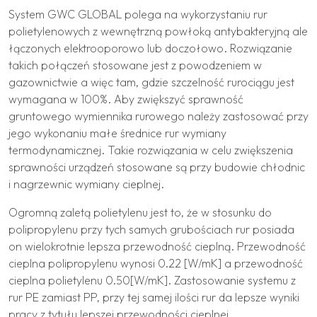
System GWC GLOBAL polega na wykorzystaniu rur
polietylenowych z wewnętrzną powłoką antybakteryjną ale
łączonych elektrooporowo lub doczołowo. Rozwiązanie
takich połączeń stosowane jest z powodzeniem w
gazownictwie a więc tam, gdzie szczelność rurociągu jest
wymagana w 100%. Aby zwiększyć sprawność
gruntowego wymiennika rurowego należy zastosować przy
jego wykonaniu małe średnice rur wymiany
termodynamicznej. Takie rozwiązania w celu zwiększenia
sprawności urządzeń stosowane są przy budowie chłodnic
i nagrzewnic wymiany cieplnej.
Ogromną zaletą polietylenu jest to, że w stosunku do
polipropylenu przy tych samych grubościach rur posiada
on wielokrotnie lepsza przewodność cieplną. Przewodność
cieplna polipropylenu wynosi 0.22 [W/mK] a przewodność
cieplna polietylenu 0.50[W/mK]. Zastosowanie systemu z
rur PE zamiast PP, przy tej samej ilości rur da lepsze wyniki
pracy z tytułu lepszej przewodności cieplnej.